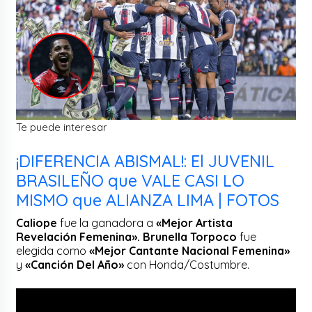
Te puede interesar
¡DIFERENCIA ABISMAL!: El JUVENIL
BRASILEÑO que VALE CASI LO
MISMO que ALIANZA LIMA | FOTOS
Caliope
fue la ganadora a
«Mejor Artista
Revelación Femenina». Brunella Torpoco
fue
elegida como
«Mejor Cantante Nacional Femenina»
y
«Canción Del Año»
con Honda/Costumbre.