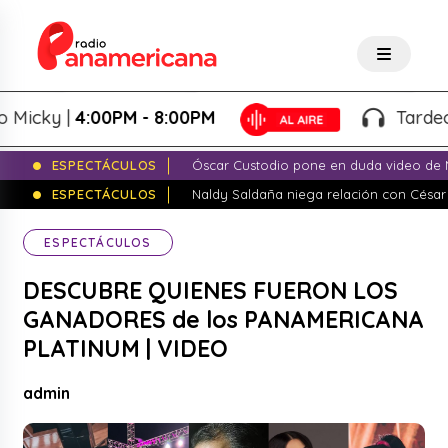
y |
4:00PM - 8:00PM
Tardeo Salse
ESPECTÁCULOS
Óscar Custodio pone en duda video de N
ESPECTÁCULOS
Naldy Saldaña niega relación con César
ESPECTÁCULOS
DESCUBRE QUIENES FUERON LOS
GANADORES de los PANAMERICANA
PLATINUM | VIDEO
admin