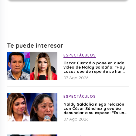
Te puede interesar
ESPECTÁCULOS
Óscar Custodio pone en duda
video de Naldy Saldaña: “Hay
cosas que de repente se han
editado”
07 Ago 2026
ESPECTÁCULOS
Naldy Saldaña niega relación
con César Sánchez y evalúa
denunciar a su esposa: “Es una
difamación”
07 Ago 2026