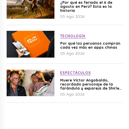
¿Por qué es feriado el 6 de
agosto en Perú? Esta es la
historia
05 Ago 2026
TECNOLOGÍA
Por qué los peruanos compran
cada vez más en apps chinas
05 Ago 2026
ESPECTÁCULOS
Muere Víctor Angobaldo,
recordado personaje de la
farándula y expareja de Shirley
Cherres
05 Ago 2026