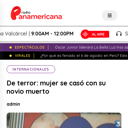
lcárcel |
9:00AM - 12:00PM
Splash
ESPECTÁCULOS
Óscar Junior liderará La Bella Luz tras 
VIRALES
¿Por qué es feriado el 6 de agosto en Perú? Esta 
INTERNACIONALES
De terror: mujer se casó con su
novio muerto
admin