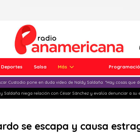
Deportes
Salsa
Más
Programaci
car Custodio pone en duda video de Naldy Saldaña: “Hay cosas que d
y Saldaña niega relación con César Sánchez y evalúa denunciar a su 
ardo se escapa y causa estrag