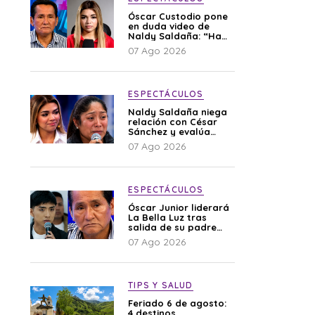
Óscar Custodio pone
en duda video de
Naldy Saldaña: “Hay
cosas que de repente
07 Ago 2026
se han editado”
ESPECTÁCULOS
Naldy Saldaña niega
relación con César
Sánchez y evalúa
denunciar a su
07 Ago 2026
esposa: “Es una
difamación”
ESPECTÁCULOS
Óscar Junior liderará
La Bella Luz tras
salida de su padre
por polémica con
07 Ago 2026
Naldy Saldaña
TIPS Y SALUD
Feriado 6 de agosto:
4 destinos