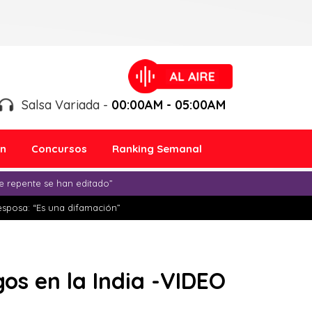
Salsa Variada -
00:00AM - 05:00AM
ón
Concursos
Ranking Semanal
e repente se han editado”
esposa: “Es una difamación”
os en la India -VIDEO