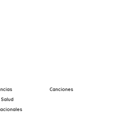
ncias
Canciones
y Salud
nacionales