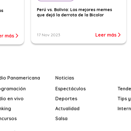
Perú vs. Bolivia: Los mejores memes
os
que dejó la derrota de la Bicolor
Leer más
17 Nov 2023
er más
dio Panamericana
Noticias
ogramación
Espectáculos
Tende
io en vivo
Deportes
Tips 
nking
Actualidad
Inter
ncursos
Salsa