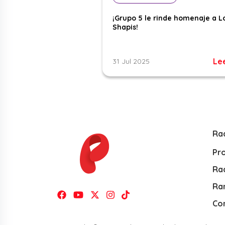
¡Grupo 5 le rinde homenaje a L
Shapis!
Le
31 Jul 2025
Ra
Pr
Rad
Ra
Co