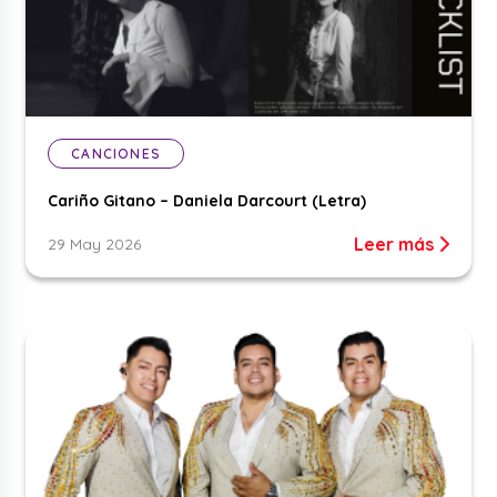
CANCIONES
Cariño Gitano – Daniela Darcourt (Letra)
Leer más
29 May 2026