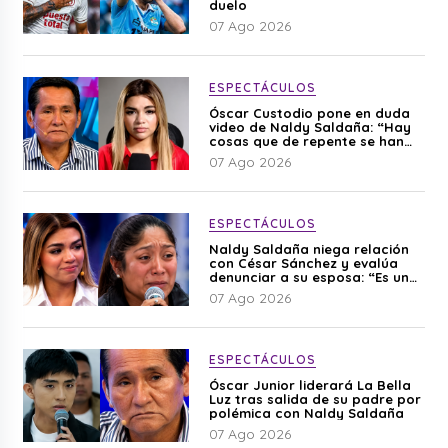
duelo
07 Ago 2026
ESPECTÁCULOS
Óscar Custodio pone en duda
video de Naldy Saldaña: “Hay
cosas que de repente se han
editado”
07 Ago 2026
ESPECTÁCULOS
Naldy Saldaña niega relación
con César Sánchez y evalúa
denunciar a su esposa: “Es una
difamación”
07 Ago 2026
ESPECTÁCULOS
Óscar Junior liderará La Bella
Luz tras salida de su padre por
polémica con Naldy Saldaña
07 Ago 2026