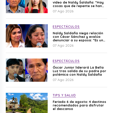
video de Naldy Saldaña: “Hay
cosas que de repente se han
editado”
07 Ago 2026
ESPECTÁCULOS
Naldy Saldaña niega relación
con César Sánchez y evalúa
denunciar a su esposa: “Es una
difamación”
07 Ago 2026
ESPECTÁCULOS
Óscar Junior liderará La Bella
Luz tras salida de su padre por
polémica con Naldy Saldaña
07 Ago 2026
TIPS Y SALUD
Feriado 6 de agosto: 4 destinos
recomendados para disfrutar
el descanso