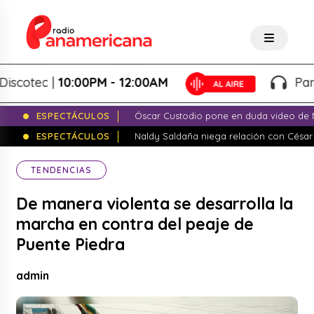
tec |
10:00PM - 12:00AM
Panameri
ESPECTÁCULOS
Óscar Custodio pone en duda video de N
ESPECTÁCULOS
Naldy Saldaña niega relación con César
TENDENCIAS
De manera violenta se desarrolla la
marcha en contra del peaje de
Puente Piedra
admin