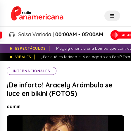
Salsa Variada |
00:00AM - 05:00AM
ESPECTÁCULOS
Magaly anuncia una bomba que contrade
VIRALES
¿Por qué es feriado el 6 de agosto en Perú? Esta 
INTERNACIONALES
¡De infarto! Aracely Arámbula se
luce en bikini (FOTOS)
admin