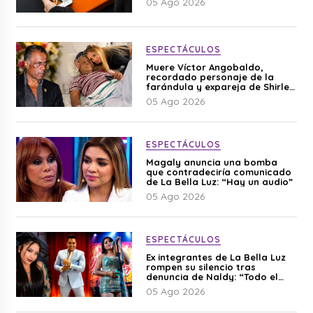
05 Ago 2026
ESPECTÁCULOS
Muere Víctor Angobaldo,
recordado personaje de la
farándula y expareja de Shirley
Cherres
05 Ago 2026
ESPECTÁCULOS
Magaly anuncia una bomba
que contradeciría comunicado
de La Bella Luz: “Hay un audio”
05 Ago 2026
ESPECTÁCULOS
Ex integrantes de La Bella Luz
rompen su silencio tras
denuncia de Naldy: “Todo el
mundo lo sabía”
05 Ago 2026