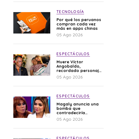
TECNOLOGÍA
Por qué los peruanos
compran cada vez
más en apps chinas
05 Ago 2026
ESPECTÁCULOS
Muere Víctor
Angobaldo,
recordado personaje
de la farándula y
05 Ago 2026
expareja de Shirley
Cherres
ESPECTÁCULOS
Magaly anuncia una
bomba que
contradeciría
comunicado de La
05 Ago 2026
Bella Luz: “Hay un
audio”
ESPECTÁCULOS