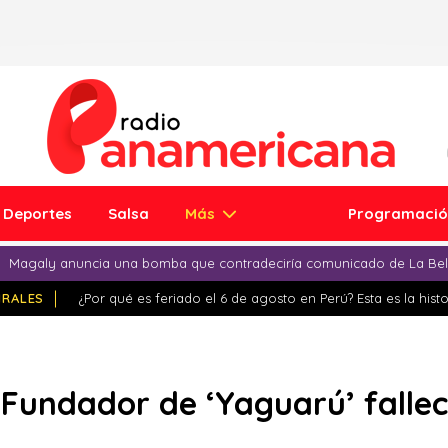
Deportes
Salsa
Más
Programaci
Magaly anuncia una bomba que contradeciría comunicado de La Bell
IRALES
¿Por qué es feriado el 6 de agosto en Perú? Esta es la histo
Fundador de ‘Yaguarú’ fallec