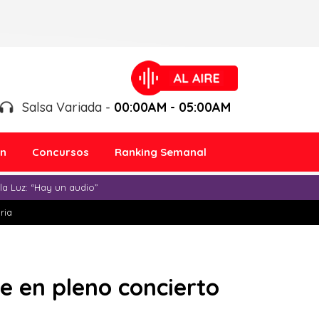
Salsa Variada -
00:00AM - 05:00AM
ón
Concursos
Ranking Semanal
a Luz: “Hay un audio”
ria
e en pleno concierto