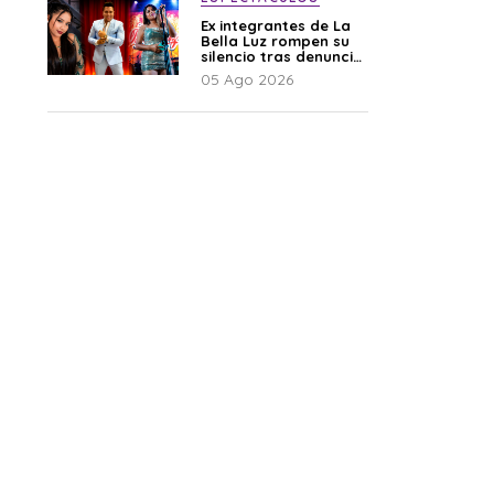
Ex integrantes de La
Bella Luz rompen su
silencio tras denuncia
de Naldy: “Todo el
05 Ago 2026
mundo lo sabía”