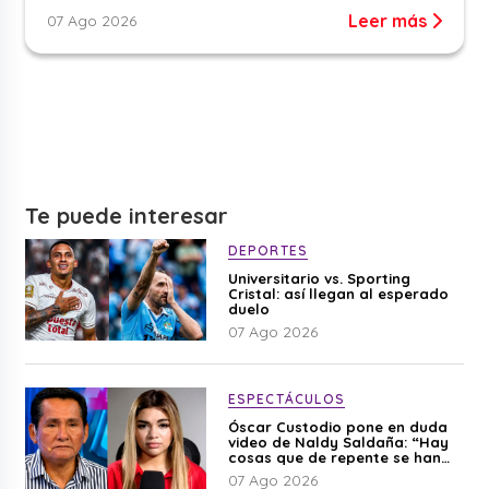
Leer más
07 Ago 2026
Te puede interesar
DEPORTES
Universitario vs. Sporting
Cristal: así llegan al esperado
duelo
07 Ago 2026
ESPECTÁCULOS
Óscar Custodio pone en duda
video de Naldy Saldaña: “Hay
cosas que de repente se han
editado”
07 Ago 2026