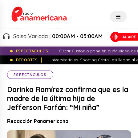
Salsa Variada |
00:00AM - 05:00AM
ESPECTÁCULOS
Óscar Custodio pone en duda video de N
DEPORTES
Universitario vs. Sporting Cristal: así llegan a
ESPECTÁCULOS
Darinka Ramírez confirma que es la
madre de la última hija de
Jefferson Farfán: “Mi niña”
Redacción Panamericana