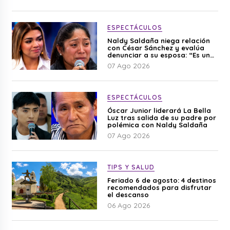
ESPECTÁCULOS
Naldy Saldaña niega relación
con César Sánchez y evalúa
denunciar a su esposa: “Es una
difamación”
07 Ago 2026
ESPECTÁCULOS
Óscar Junior liderará La Bella
Luz tras salida de su padre por
polémica con Naldy Saldaña
07 Ago 2026
TIPS Y SALUD
Feriado 6 de agosto: 4 destinos
recomendados para disfrutar
el descanso
06 Ago 2026