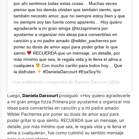
por ahí sentimos todas estas cosas… Muchas veces
pienso que los demás olvidan que también siento, que
también necesito amor, que no siempre estoy bien y que
no siempre soy tan fuerte como aparento… Hoy quiero
agradecerle a mi gran amiga @itzzaprimera por
ayudarme a organizar mis ideas para convertirlas en
canción y a mi padre amado @wilder_pacherres por
poner su dosis de amor aquí para poder gritar lo que
siento
RECUERDA que un mensaje, un detalle, por
más mínimo que sea, le regala vida y le llena el alma a
cualquiera
Con mucho cariño para todos hoy… Que
la disfruten
#DanielaDarcourt #EsaSoyYo
Una publicación compartida de
Daniela Darcourt
(@danieladarcourtoficial) el
Luego,
Daniela Darcourt
prosiguió: «
Hoy quiero agradecerle
a mi gran amiga Itzza Primera
por ayudarme a organizar mis
ideas para convertirlas en canción y a mi padre amado
Wilder Pacherres
por poner su dosis de amor aquí para
poder gritar lo que siento.
RECUERDA que un mensaje, un
detalle, por más mínimo que sea, le regala vida y le llena el
alma a cualquiera», fue como culminó su sentido mensaje
para sus seguidores.