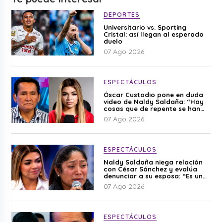
DEPORTES
Universitario vs. Sporting
Cristal: así llegan al esperado
duelo
07 Ago 2026
ESPECTÁCULOS
Óscar Custodio pone en duda
video de Naldy Saldaña: “Hay
cosas que de repente se han
editado”
07 Ago 2026
ESPECTÁCULOS
Naldy Saldaña niega relación
con César Sánchez y evalúa
denunciar a su esposa: “Es una
difamación”
07 Ago 2026
ESPECTÁCULOS