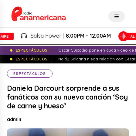
Salsa Power |
8:00PM - 12:00AM
ESPECTÁCULOS
Óscar Custodio pone en duda video de N
ESPECTÁCULOS
Naldy Saldaña niega relación con César
ESPECTÁCULOS
Daniela Darcourt sorprende a sus
fanáticos con su nueva canción ‘Soy
de carne y hueso’
admin