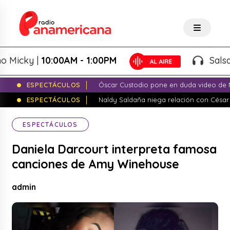
cky |
10:00AM - 1:00PM
Salsa de P
ESPECTÁCULOS
Óscar Custodio pone en duda video de N
ESPECTÁCULOS
Naldy Saldaña niega relación con César
ESPECTÁCULOS
Daniela Darcourt interpreta famosa
canciones de Amy Winehouse
admin