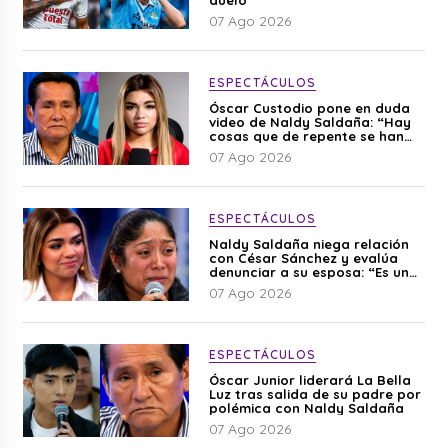
07 Ago 2026
ESPECTÁCULOS
Óscar Custodio pone en duda
video de Naldy Saldaña: “Hay
cosas que de repente se han
editado”
07 Ago 2026
ESPECTÁCULOS
Naldy Saldaña niega relación
con César Sánchez y evalúa
denunciar a su esposa: “Es una
difamación”
07 Ago 2026
ESPECTÁCULOS
Óscar Junior liderará La Bella
Luz tras salida de su padre por
polémica con Naldy Saldaña
07 Ago 2026