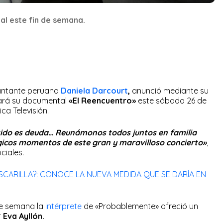
al este fin de semana.
cantante peruana
Daniela Darcourt
,
anunció mediante su
ará su documental
«El Reencuentro»
este sábado 26 de
ca Televisión.
tido es deuda… Reunámonos todos juntos en familia
gicos momentos de este gran y maravilloso concierto»
,
ciales.
ASCARILLA?: CONOCE LA NUEVA MEDIDA QUE SE DARÍA EN
de semana la
intérprete
de «Probablemente» ofreció un
r
Eva Ayllón.