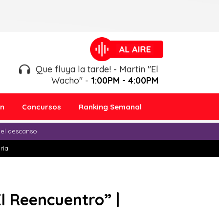
Que fluya la tarde! - Martin "El
Wacho" -
1:00PM - 4:00PM
ón
Concursos
Ranking Semanal
 el descanso
ria
l Reencuentro” |