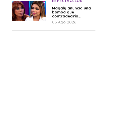
ESPECTÁCULOS
Magaly anuncia una
bomba que
contradeciría
comunicado de La
05 Ago 2026
Bella Luz: “Hay un
audio”