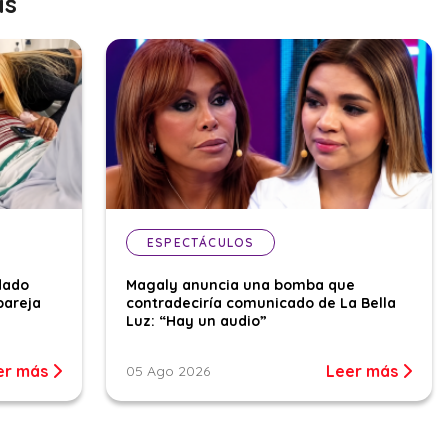
as
ESPECTÁCULOS
dado
Magaly anuncia una bomba que
pareja
contradeciría comunicado de La Bella
Luz: “Hay un audio”
er más
Leer más
05 Ago 2026