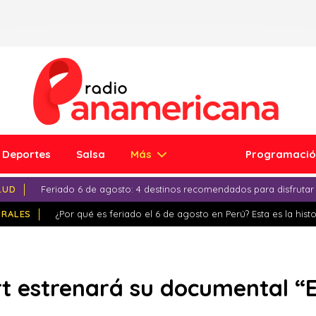
Deportes
Salsa
Más
Programaci
LUD
Feriado 6 de agosto: 4 destinos recomendados para disfrutar
IRALES
¿Por qué es feriado el 6 de agosto en Perú? Esta es la histo
t estrenará su documental “E