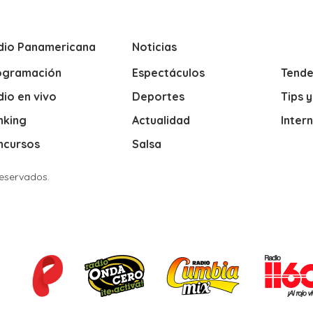
dio Panamericana
Noticias
ogramación
Espectáculos
Tende
io en vivo
Deportes
Tips 
nking
Actualidad
Inter
ncursos
Salsa
Reservados.