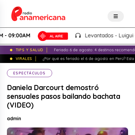
:00AM
Levantados - Luigui Carbaj
TIPS Y SALUD
Feriado 6 de agosto: 4 destinos recomend
VIRALES
¿Por qué es feriado el 6 de agosto en Perú? Esta 
ESPECTÁCULOS
Daniela Darcourt demostró
sensuales pasos bailando bachata
(VIDEO)
admin