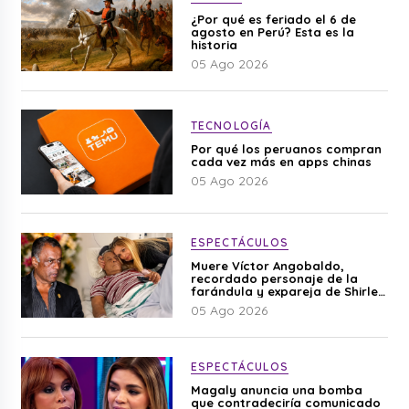
¿Por qué es feriado el 6 de
agosto en Perú? Esta es la
historia
05 Ago 2026
TECNOLOGÍA
Por qué los peruanos compran
cada vez más en apps chinas
05 Ago 2026
ESPECTÁCULOS
Muere Víctor Angobaldo,
recordado personaje de la
farándula y expareja de Shirley
Cherres
05 Ago 2026
ESPECTÁCULOS
Magaly anuncia una bomba
que contradeciría comunicado