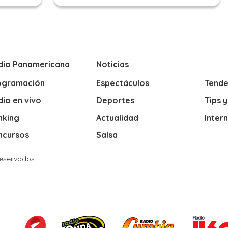
dio Panamericana
Noticias
ogramación
Espectáculos
Tende
io en vivo
Deportes
Tips 
nking
Actualidad
Inter
ncursos
Salsa
Reservados.