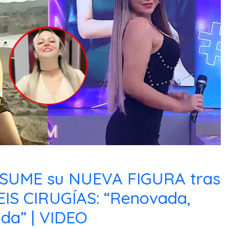
SUME su NUEVA FIGURA tras
IS CIRUGÍAS: “Renovada,
da” | VIDEO