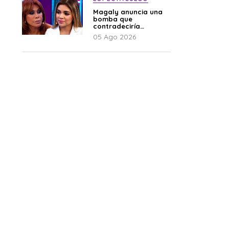
Magaly anuncia una
bomba que
contradeciría
comunicado de La
05 Ago 2026
Bella Luz: “Hay un
audio”