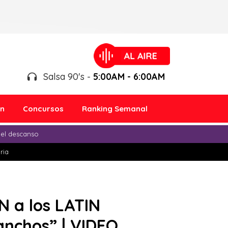
Salsa 90's -
5:00AM - 6:00AM
ón
Concursos
Ranking Semanal
 el descanso
ria
 a los LATIN
nchos” | VIDEO