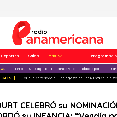
Deportes
Salsa
Más
Programaci
LUD
Feriado 6 de agosto: 4 destinos recomendados para disfrutar
IRALES
¿Por qué es feriado el 6 de agosto en Perú? Esta es la histo
URT CELEBRÓ su NOMINACIÓN
DÓ su INFANCIA: “Vendía pa