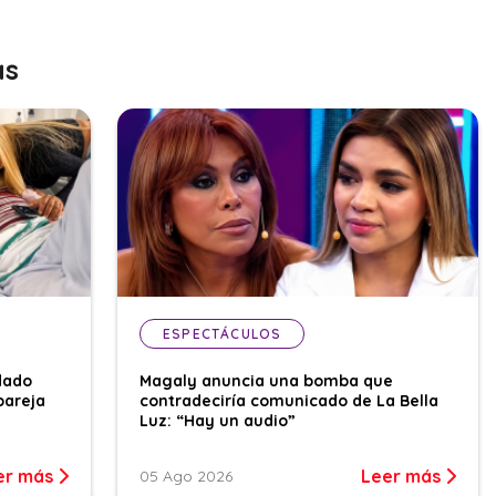
as
ESPECTÁCULOS
dado
Magaly anuncia una bomba que
pareja
contradeciría comunicado de La Bella
Luz: “Hay un audio”
er más
Leer más
05 Ago 2026