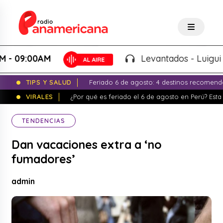
9:00AM
Levantados - Luigui Carba
TIPS Y SALUD
Feriado 6 de agosto: 4 destinos recomend
VIRALES
¿Por qué es feriado el 6 de agosto en Perú? Esta 
TENDENCIAS
Dan vacaciones extra a ‘no
fumadores’
admin