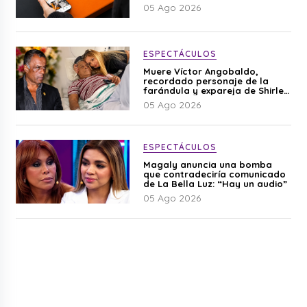
05 Ago 2026
ESPECTÁCULOS
Muere Víctor Angobaldo,
recordado personaje de la
farándula y expareja de Shirley
Cherres
05 Ago 2026
ESPECTÁCULOS
Magaly anuncia una bomba
que contradeciría comunicado
de La Bella Luz: “Hay un audio”
05 Ago 2026