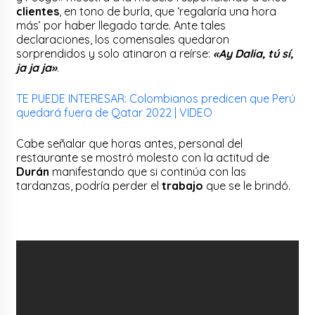
clientes
, en tono de burla, que ‘regalaría una hora
más’ por haber llegado tarde. Ante tales
declaraciones, los comensales quedaron
sorprendidos y solo atinaron a reírse:
«Ay Dalia, tú sí,
ja ja ja»
.
TE PUEDE INTERESAR: Colombianos predicen que Perú
quedará fuera de Qatar 2022 | VIDEO
Cabe señalar que horas antes, personal del
restaurante se mostró molesto con la actitud de
Durán
manifestando que si continúa con las
tardanzas, podría perder el
trabajo
que se le brindó.