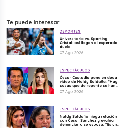
Te puede interesar
DEPORTES
Universitario vs. Sporting
Cristal: así llegan al esperado
duelo
07 Ago 2026
ESPECTÁCULOS
Óscar Custodio pone en duda
video de Naldy Saldaña: “Hay
cosas que de repente se han
editado”
07 Ago 2026
ESPECTÁCULOS
Naldy Saldaña niega relación
con César Sánchez y evalúa
denunciar a su esposa: “Es una