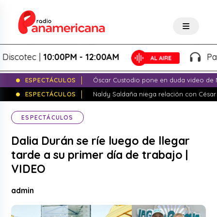
otec |
10:00PM - 12:00AM
Paname
ESPECTÁCULOS
Óscar Custodio pone en duda video de N
ESPECTÁCULOS
Naldy Saldaña niega relación con César
ESPECTÁCULOS
Dalia Durán se ríe luego de llegar
tarde a su primer día de trabajo |
VIDEO
admin