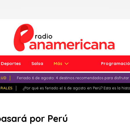
Deportes
Salsa
Más
Programaci
LUD
Feriado 6 de agosto: 4 destinos recomendados para disfrutar
IRALES
¿Por qué es feriado el 6 de agosto en Perú? Esta es la histo
pasará por Perú