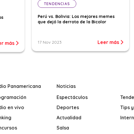
TENDENCIAS
Perú vs. Bolivia: Los mejores memes
os
que dejó la derrota de la Bicolor
Leer más
17 Nov 2023
er más
dio Panamericana
Noticias
ogramación
Espectáculos
Tende
io en vivo
Deportes
Tips 
nking
Actualidad
Inter
ncursos
Salsa