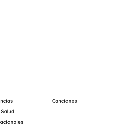
ncias
Canciones
y Salud
nacionales