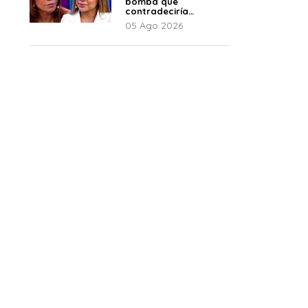
bomba que
contradeciría
comunicado de La
05 Ago 2026
Bella Luz: “Hay un
audio”