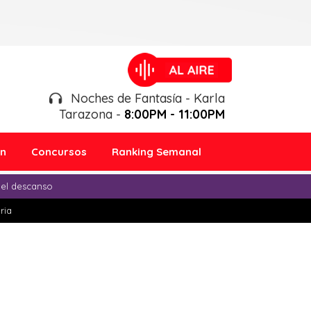
Noches de Fantasía - Karla
Tarazona -
8:00PM - 11:00PM
ón
Concursos
Ranking Semanal
 el descanso
ria