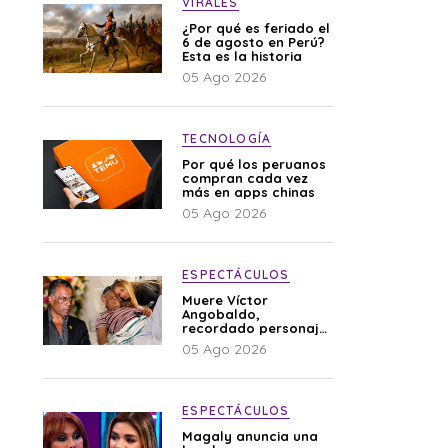
VIRALES
¿Por qué es feriado el
6 de agosto en Perú?
Esta es la historia
05 Ago 2026
TECNOLOGÍA
Por qué los peruanos
compran cada vez
más en apps chinas
05 Ago 2026
ESPECTÁCULOS
Muere Víctor
Angobaldo,
recordado personaje
de la farándula y
05 Ago 2026
expareja de Shirley
Cherres
ESPECTÁCULOS
Magaly anuncia una