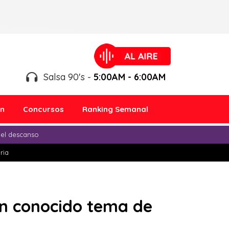
Salsa 90's -
5:00AM - 6:00AM
ón
Concursos
Ranking Semanal
 el descanso
ria
en conocido tema de