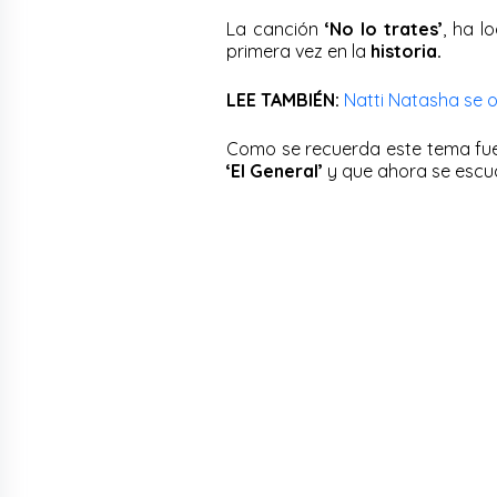
La canción
‘No lo trates’
, ha l
primera vez en la
historia.
LEE TAMBIÉN:
Natti Natasha se o
Como se recuerda este tema fue
‘El General’
y que ahora se escu