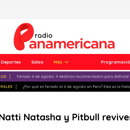
Deportes
Salsa
Más
Programaci
LUD
Feriado 6 de agosto: 4 destinos recomendados para disfrutar
IRALES
¿Por qué es feriado el 6 de agosto en Perú? Esta es la histo
atti Natasha y Pitbull reviv