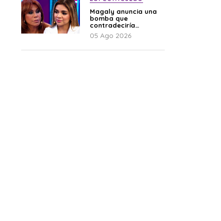
Magaly anuncia una
bomba que
contradeciría
comunicado de La
05 Ago 2026
Bella Luz: “Hay un
audio”