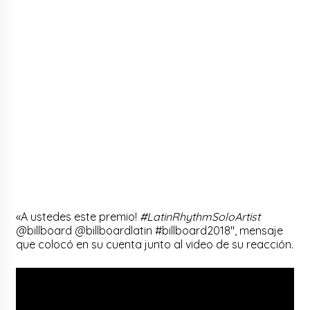
«A ustedes este premio!
#LatinRhythmSoloArtist
@billboard @billboardlatin #billboard2018″, mensaje
que colocó en su cuenta junto al video de su reacción.