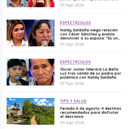
editado”
07 Ago 2026
ESPECTÁCULOS
Naldy Saldaña niega relación
con César Sánchez y evalúa
denunciar a su esposa: “Es una
difamación”
07 Ago 2026
ESPECTÁCULOS
Óscar Junior liderará La Bella
Luz tras salida de su padre por
polémica con Naldy Saldaña
07 Ago 2026
TIPS Y SALUD
Feriado 6 de agosto: 4 destinos
recomendados para disfrutar
el descanso
06 Ago 2026