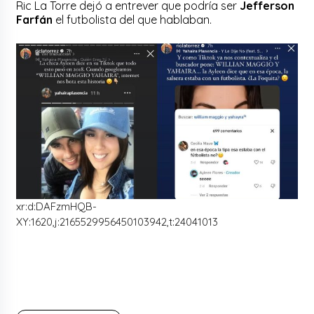
Ric La Torre dejó a entrever que podría ser
Jefferson
Farfán
el futbolista del que hablaban.
xr:d:DAFzmHQB-
XY:1620,j:2165529956450103942,t:24041013