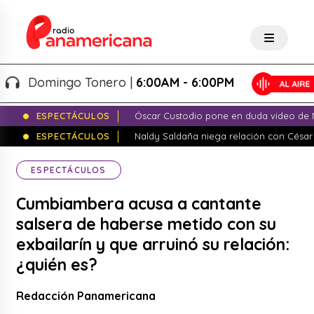
omingo Tonero |
6:00AM - 6:00PM
ESPECTÁCULOS
Óscar Custodio pone en duda video de N
ESPECTÁCULOS
Naldy Saldaña niega relación con César
ESPECTÁCULOS
Cumbiambera acusa a cantante
salsera de haberse metido con su
exbailarín y que arruinó su relación:
¿quién es?
Redacción Panamericana