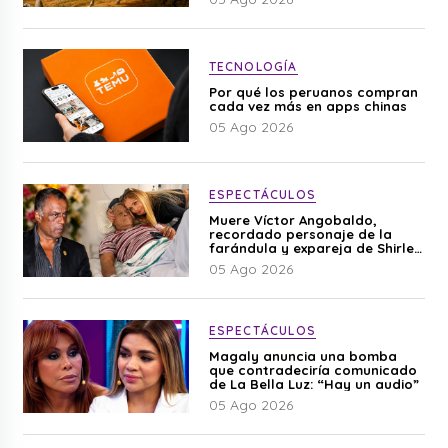
TECNOLOGÍA
Por qué los peruanos compran
cada vez más en apps chinas
05 Ago 2026
ESPECTÁCULOS
Muere Víctor Angobaldo,
recordado personaje de la
farándula y expareja de Shirley
Cherres
05 Ago 2026
ESPECTÁCULOS
Magaly anuncia una bomba
que contradeciría comunicado
de La Bella Luz: “Hay un audio”
05 Ago 2026