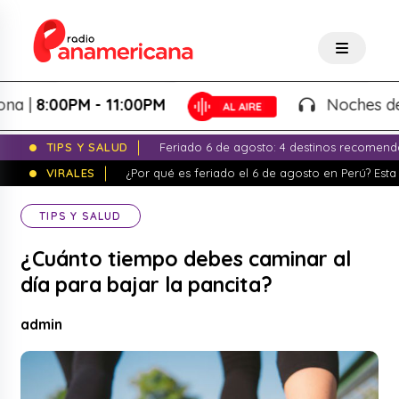
8:00PM - 11:00PM
Noches de Fanta
TIPS Y SALUD
Feriado 6 de agosto: 4 destinos recomend
VIRALES
¿Por qué es feriado el 6 de agosto en Perú? Esta 
TIPS Y SALUD
¿Cuánto tiempo debes caminar al
día para bajar la pancita?
admin