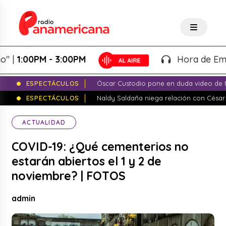
1:00PM - 3:00PM
Hora de Emprend
ESPECTÁCULOS
Óscar Custodio pone en duda video de N
ESPECTÁCULOS
Naldy Saldaña niega relación con César
ACTUALIDAD
COVID-19: ¿Qué cementerios no
estarán abiertos el 1 y 2 de
noviembre? | FOTOS
admin