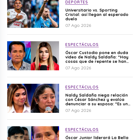
DEPORTES
Universitario vs. Sporting
Cristal: así llegan al esperado
duelo
07 Ago 2026
ESPECTÁCULOS
Óscar Custodio pone en duda
video de Naldy Saldaña: “Hay
cosas que de repente se han
editado”
07 Ago 2026
ESPECTÁCULOS
Naldy Saldaña niega relación
con César Sánchez y evalúa
denunciar a su esposa: “Es una
difamación”
07 Ago 2026
ESPECTÁCULOS
Óscar Junior liderará La Bella