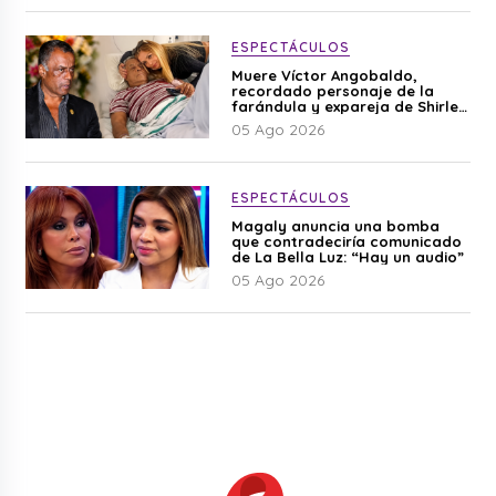
ESPECTÁCULOS
Muere Víctor Angobaldo,
recordado personaje de la
farándula y expareja de Shirley
Cherres
05 Ago 2026
ESPECTÁCULOS
Magaly anuncia una bomba
que contradeciría comunicado
de La Bella Luz: “Hay un audio”
05 Ago 2026