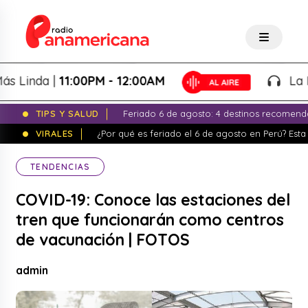
inda |
11:00PM - 12:00AM
La Noch
TIPS Y SALUD
Feriado 6 de agosto: 4 destinos recomend
VIRALES
¿Por qué es feriado el 6 de agosto en Perú? Esta 
TENDENCIAS
COVID-19: Conoce las estaciones del
tren que funcionarán como centros
de vacunación | FOTOS
admin