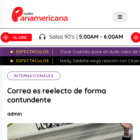
Salsa 90's |
5:00AM - 6:00AM
ESPECTÁCULOS
Óscar Custodio pone en duda video de N
ESPECTÁCULOS
Naldy Saldaña niega relación con César
INTERNACIONALES
Correa es reelecto de forma
contundente
admin