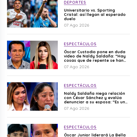
DEPORTES
Universitario vs. Sporting
Cristal: así llegan al esperado
duelo
07 Ago 2026
ESPECTÁCULOS
Óscar Custodio pone en duda
video de Naldy Saldaña: “Hay
cosas que de repente se han
editado”
07 Ago 2026
ESPECTÁCULOS
Naldy Saldaña niega relación
con César Sánchez y evalúa
denunciar a su esposa: “Es una
difamación”
07 Ago 2026
ESPECTÁCULOS
Óscar Junior liderará La Bella