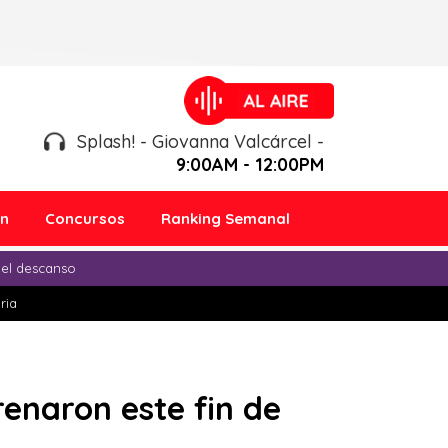
Splash! - Giovanna Valcárcel -
9:00AM - 12:00PM
ón
Concursos
Ranking Semanal
 el descanso
ria
trenaron este fin de