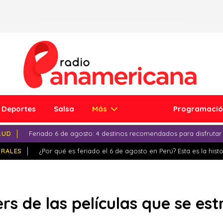
Deportes
Salsa
Más
Programaci
LUD
Feriado 6 de agosto: 4 destinos recomendados para disfrutar
IRALES
¿Por qué es feriado el 6 de agosto en Perú? Esta es la histo
ers de las películas que se es