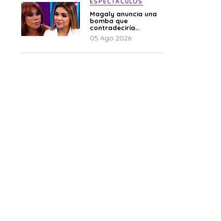
ESPECTÁCULOS
Magaly anuncia una
bomba que
contradeciría
comunicado de La
05 Ago 2026
Bella Luz: “Hay un
audio”