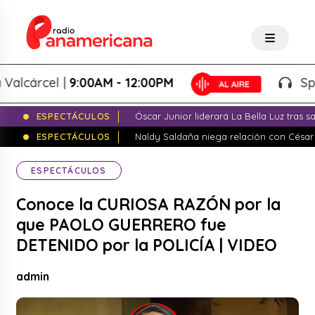
árcel |
9:00AM - 12:00PM
Splash! 
ESPECTÁCULOS
Óscar Junior liderará La Bella Luz tras 
ESPECTÁCULOS
Naldy Saldaña niega relación con César
ESPECTÁCULOS
Conoce la CURIOSA RAZÓN por la
que PAOLO GUERRERO fue
DETENIDO por la POLICÍA | VIDEO
admin