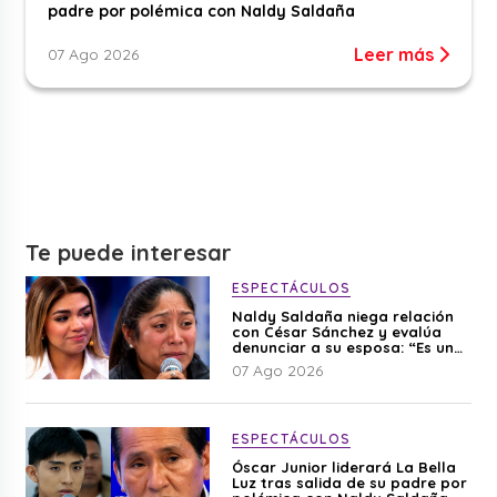
padre por polémica con Naldy Saldaña
Leer más
07 Ago 2026
Te puede interesar
ESPECTÁCULOS
Naldy Saldaña niega relación
con César Sánchez y evalúa
denunciar a su esposa: “Es una
difamación”
07 Ago 2026
ESPECTÁCULOS
Óscar Junior liderará La Bella
Luz tras salida de su padre por