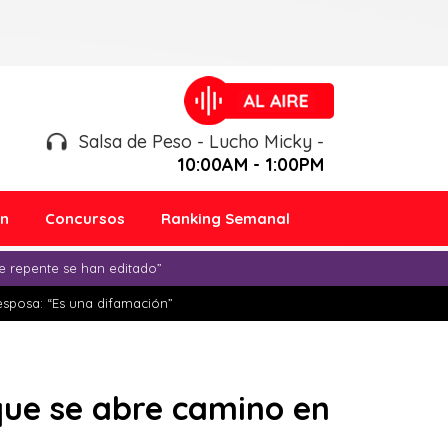
Salsa de Peso - Lucho Micky -
10:00AM - 1:00PM
ón
Concursos
Ranking Semanal
e repente se han editado”
esposa: “Es una difamación”
que se abre camino en