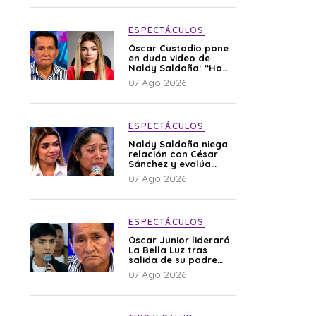
ESPECTÁCULOS
Óscar Custodio pone
en duda video de
Naldy Saldaña: “Hay
cosas que de repente
07 Ago 2026
se han editado”
ESPECTÁCULOS
Naldy Saldaña niega
relación con César
Sánchez y evalúa
denunciar a su
07 Ago 2026
esposa: “Es una
difamación”
ESPECTÁCULOS
Óscar Junior liderará
La Bella Luz tras
salida de su padre
por polémica con
07 Ago 2026
Naldy Saldaña