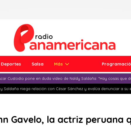
Deportes
Salsa
Más
Programaci
car Custodio pone en duda video de Naldy Saldaña: “Hay cosas que d
y Saldaña niega relación con César Sánchez y evalúa denunciar a su 
n Gavelo, la actriz peruana 