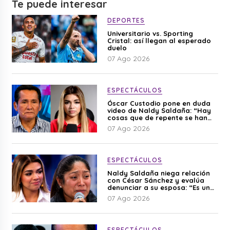
Te puede interesar
DEPORTES
Universitario vs. Sporting
Cristal: así llegan al esperado
duelo
07 Ago 2026
ESPECTÁCULOS
Óscar Custodio pone en duda
video de Naldy Saldaña: “Hay
cosas que de repente se han
editado”
07 Ago 2026
ESPECTÁCULOS
Naldy Saldaña niega relación
con César Sánchez y evalúa
denunciar a su esposa: “Es una
difamación”
07 Ago 2026
ESPECTÁCULOS