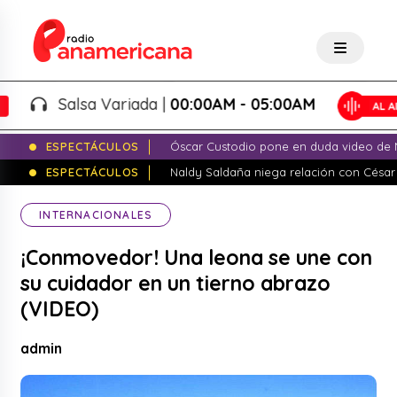
Salsa Variada |
00:00AM - 05:00AM
ESPECTÁCULOS
Óscar Custodio pone en duda video de N
ESPECTÁCULOS
Naldy Saldaña niega relación con César
INTERNACIONALES
¡Conmovedor! Una leona se une con
su cuidador en un tierno abrazo
(VIDEO)
admin