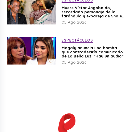
ESPECTÁCULOS
Muere Víctor Angobaldo,
recordado personaje de la
farándula y expareja de Shirley
Cherres
05 Ago 2026
ESPECTÁCULOS
Magaly anuncia una bomba
que contradeciría comunicado
de La Bella Luz: “Hay un audio”
05 Ago 2026