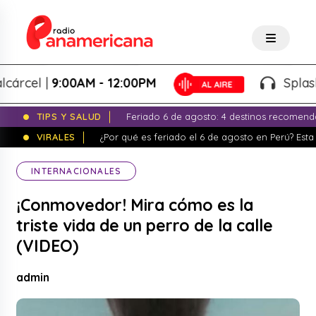
cel |
9:00AM - 12:00PM
Splash! - 
TIPS Y SALUD
Feriado 6 de agosto: 4 destinos recomend
VIRALES
¿Por qué es feriado el 6 de agosto en Perú? Esta 
INTERNACIONALES
¡Conmovedor! Mira cómo es la
triste vida de un perro de la calle
(VIDEO)
admin