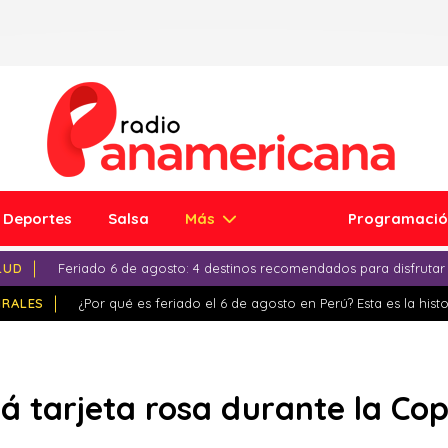
Deportes
Salsa
Más
Programaci
LUD
Feriado 6 de agosto: 4 destinos recomendados para disfrutar
IRALES
¿Por qué es feriado el 6 de agosto en Perú? Esta es la histo
 tarjeta rosa durante la Co