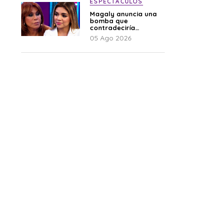
ESPECTÁCULOS
Magaly anuncia una
bomba que
contradeciría
comunicado de La
05 Ago 2026
Bella Luz: “Hay un
audio”