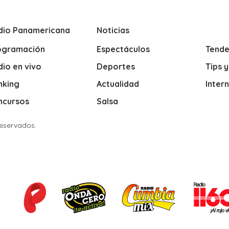
dio Panamericana
Noticias
ogramación
Espectáculos
Tende
io en vivo
Deportes
Tips 
nking
Actualidad
Inter
ncursos
Salsa
Reservados.