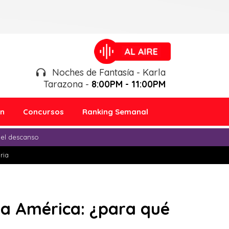
Noches de Fantasía - Karla
Tarazona -
8:00PM - 11:00PM
ón
Concursos
Ranking Semanal
 el descanso
ria
pa América: ¿para qué