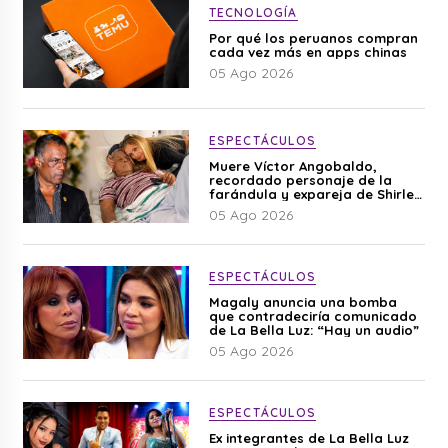
TECNOLOGÍA
Por qué los peruanos compran
cada vez más en apps chinas
05 Ago 2026
ESPECTÁCULOS
Muere Víctor Angobaldo,
recordado personaje de la
farándula y expareja de Shirley
Cherres
05 Ago 2026
ESPECTÁCULOS
Magaly anuncia una bomba
que contradeciría comunicado
de La Bella Luz: “Hay un audio”
05 Ago 2026
ESPECTÁCULOS
Ex integrantes de La Bella Luz