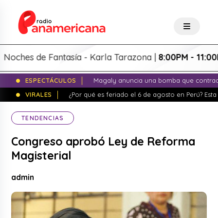
es de Fantasía - Karla Tarazona |
8:00PM - 11:00PM
ESPECTÁCULOS
Magaly anuncia una bomba que contrade
VIRALES
¿Por qué es feriado el 6 de agosto en Perú? Esta 
TENDENCIAS
Congreso aprobó Ley de Reforma
Magisterial
admin