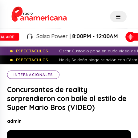
Salsa Power |
8:00PM - 12:00AM
ESPECTÁCULOS
Óscar Custodio pone en duda video de N
ESPECTÁCULOS
Naldy Saldaña niega relación con César
INTERNACIONALES
Concursantes de reality
sorprendieron con baile al estilo de
Super Mario Bros (VIDEO)
admin