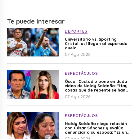
Te puede interesar
DEPORTES
Universitario vs. Sporting
Cristal: así llegan al esperado
duelo
07 Ago 2026
ESPECTÁCULOS
Óscar Custodio pone en duda
video de Naldy Saldaña: “Hay
cosas que de repente se han
editado”
07 Ago 2026
ESPECTÁCULOS
Naldy Saldaña niega relación
con César Sánchez y evalúa
denunciar a su esposa: “Es una
difamación”
07 Ago 2026