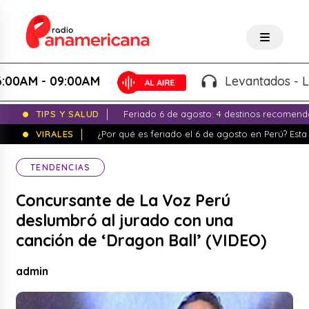
M - 09:00AM
Levantados - Luigui 
TIPS Y SALUD
Feriado 6 de agosto: 4 destinos recomend
VIRALES
¿Por qué es feriado el 6 de agosto en Perú? Esta 
TENDENCIAS
Concursante de La Voz Perú
deslumbró al jurado con una
canción de ‘Dragon Ball’ (VIDEO)
admin