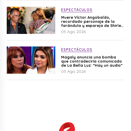
ESPECTÁCULOS
Muere Víctor Angobaldo,
recordado personaje de la
farándula y expareja de Shirley
Cherres
05 Ago 2026
ESPECTÁCULOS
Magaly anuncia una bomba
que contradeciría comunicado
de La Bella Luz: “Hay un audio”
05 Ago 2026