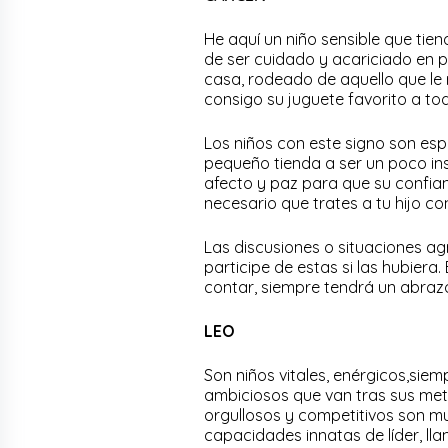
He aquí un niño sensible que ti
de ser cuidado y acariciado en p
casa, rodeado de aquello que le r
consigo su juguete favorito a to
Los niños con este signo son esp
pequeño tienda a ser un poco in
afecto y paz para que su confia
necesario que trates a tu hijo c
Las discusiones o situaciones ag
participe de estas si las hubier
contar, siempre tendrá un abrazo 
LEO
Son niños vitales, enérgicos,si
ambiciosos que van tras sus met
orgullosos y competitivos son mu
capacidades innatas de líder, ll