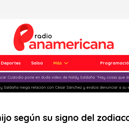
Deportes
Salsa
Más
Programaci
car Custodio pone en duda video de Naldy Saldaña: “Hay cosas que d
y Saldaña niega relación con César Sánchez y evalúa denunciar a su 
ijo según su signo del zodiac