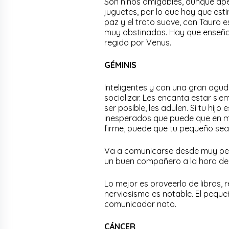
Son niños amigables, aunque ape
juguetes, por lo que hay que esti
paz y el trato suave, con Tauro 
muy obstinados. Hay que enseña
regido por Venus.
GÉMINIS
Inteligentes y con una gran agud
socializar. Les encanta estar si
ser posible, les adulen. Si tu hi
inesperados que puede que en má
firme, puede que tu pequeño se
Va a comunicarse desde muy peq
un buen compañero a la hora de sa
Lo mejor es proveerlo de libros, 
nerviosismo es notable. El peque
comunicador nato.
CÁNCER