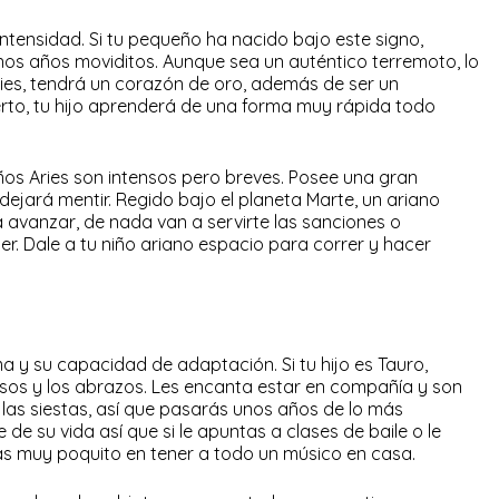
intensidad. Si tu pequeño ha nacido bajo este signo,
os años moviditos. Aunque sea un auténtico terremoto, lo
es, tendrá un corazón de oro, además de ser un
ierto, tu hijo aprenderá de una forma muy rápida todo
iños Aries son intensos pero breves. Posee una gran
dejará mentir. Regido bajo el planeta Marte, un ariano
a avanzar, de nada van a servirte las sanciones o
cer. Dale a tu niño ariano espacio para correr y hacer
a y su capacidad de adaptación. Si tu hijo es Tauro,
esos y los abrazos. Les encanta estar en compañía y son
as siestas, así que pasarás unos años de lo más
 de su vida así que si le apuntas a clases de baile o le
s muy poquito en tener a todo un músico en casa.