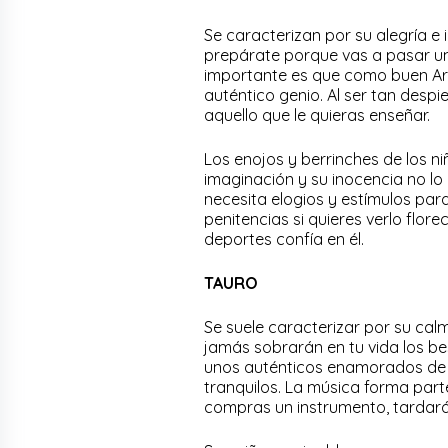
Se caracterizan por su alegría e 
prepárate porque vas a pasar un
importante es que como buen Ari
auténtico genio. Al ser tan desp
aquello que le quieras enseñar.
Los enojos y berrinches de los n
imaginación y su inocencia no lo 
necesita elogios y estímulos par
penitencias si quieres verlo flore
deportes confía en él.
TAURO
Se suele caracterizar por su calm
jamás sobrarán en tu vida los b
unos auténticos enamorados de l
tranquilos. La música forma parte
compras un instrumento, tardará