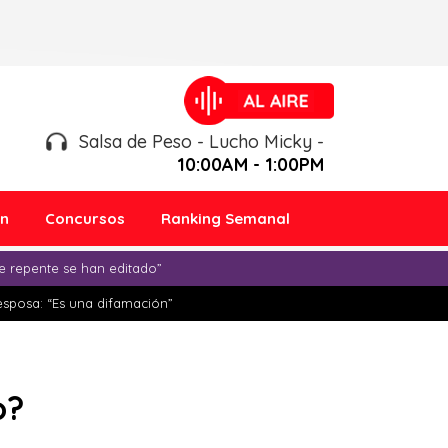
Salsa de Peso - Lucho Micky -
10:00AM - 1:00PM
ón
Concursos
Ranking Semanal
e repente se han editado”
esposa: “Es una difamación”
o?