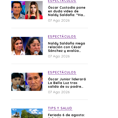
ESPECTÁCULOS
Óscar Custodio pone
en duda video de
Naldy Saldaña: “Hay
cosas que de repente
07 Ago 2026
se han editado”
ESPECTÁCULOS
Naldy Saldaña niega
relación con César
Sánchez y evalúa
denunciar a su
07 Ago 2026
esposa: “Es una
difamación”
ESPECTÁCULOS
Óscar Junior liderará
La Bella Luz tras
salida de su padre
por polémica con
07 Ago 2026
Naldy Saldaña
TIPS Y SALUD
Feriado 6 de agosto: