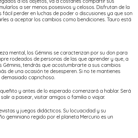
gados a los objetos, va a costarles compartir sus
mularlos a ser menos posesivos y celosos. Disfrutan de la
es fácil perder en luchas de poder o discusiones ya que son
rles a aceptar los cambios como bendiciones. Tauro está
eza mental, los Géminis se caracterizan por su don para
empre rodeados de personas de las que aprender y que, a
jo es Géminis, tendrás que acostumbrarte a sus cambios
s de una ocasión te desesperen. Si no te mantienes
a demasiado caprichoso.
ueñito y antes de lo esperado comenzará a hablar. Será
lir a pasear, visitar amigos o familia o viajar.
revistas y juegos didácticos. Su locuacidad y su
ño geminiano regido por el planeta Mercurio es un