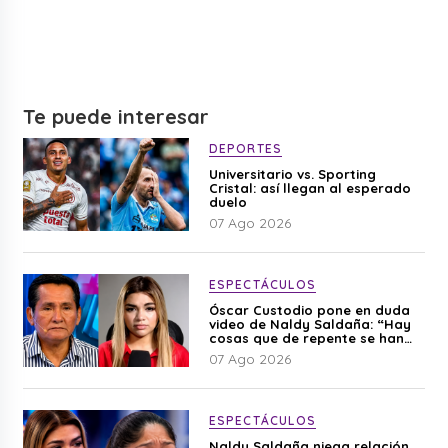
Te puede interesar
DEPORTES
Universitario vs. Sporting
Cristal: así llegan al esperado
duelo
07 Ago 2026
ESPECTÁCULOS
Óscar Custodio pone en duda
video de Naldy Saldaña: “Hay
cosas que de repente se han
editado”
07 Ago 2026
ESPECTÁCULOS
Naldy Saldaña niega relación