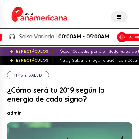
Salsa Variada |
00:00AM - 05:00AM
ESPECTÁCULOS
Óscar Custodio pone en duda video de N
ESPECTÁCULOS
Naldy Saldaña niega relación con César
TIPS Y SALUD
¿Cómo será tu 2019 según la
energía de cada signo?
admin