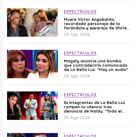
ESPECTÁCULOS
Muere Víctor Angobaldo,
recordado personaje de la
farándula y expareja de Shirley
Cherres
05 Ago 2026
ESPECTÁCULOS
Magaly anuncia una bomba
que contradeciría comunicado
de La Bella Luz: “Hay un audio”
05 Ago 2026
ESPECTÁCULOS
Ex integrantes de La Bella Luz
rompen su silencio tras
denuncia de Naldy: “Todo el
mundo lo sabía”
05 Ago 2026
ESPECTÁCULOS