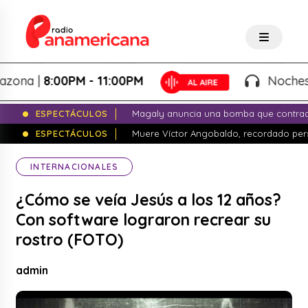
a |
8:00PM - 11:00PM
Noches de Fa
ESPECTÁCULOS
Magaly anuncia una bomba que contrade
ESPECTÁCULOS
Muere Víctor Angobaldo, recordado pers
INTERNACIONALES
¿Cómo se veía Jesús a los 12 años?
Con software lograron recrear su
rostro (FOTO)
admin