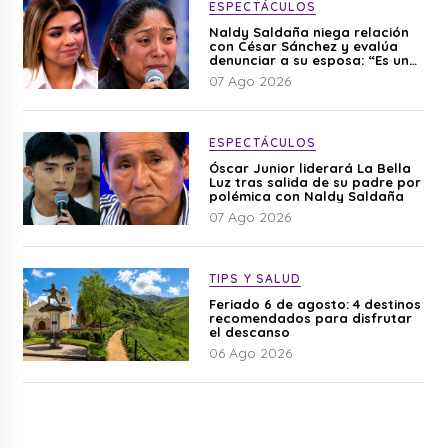
ESPECTÁCULOS
Naldy Saldaña niega relación
con César Sánchez y evalúa
denunciar a su esposa: “Es una
difamación”
07 Ago 2026
ESPECTÁCULOS
Óscar Junior liderará La Bella
Luz tras salida de su padre por
polémica con Naldy Saldaña
07 Ago 2026
TIPS Y SALUD
Feriado 6 de agosto: 4 destinos
recomendados para disfrutar
el descanso
06 Ago 2026