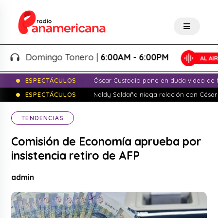
Domingo Tonero |
6:00AM - 6:00PM
ESPECTÁCULOS
Óscar Custodio pone en duda video de N
ESPECTÁCULOS
Naldy Saldaña niega relación con César
TENDENCIAS
Comisión de Economía aprueba por
insistencia retiro de AFP
admin