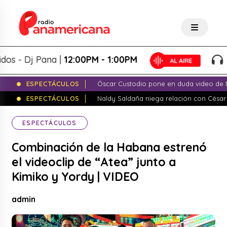
- Dj Pana |
12:00PM - 1:00PM
Pan
ESPECTÁCULOS
Óscar Custodio pone en duda video de N
ESPECTÁCULOS
Naldy Saldaña niega relación con César
ESPECTÁCULOS
Combinación de la Habana estrenó
el videoclip de “Atea” junto a
Kimiko y Yordy | VIDEO
admin