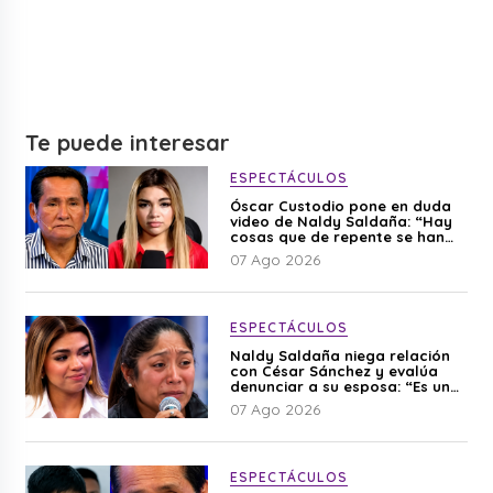
Te puede interesar
ESPECTÁCULOS
Óscar Custodio pone en duda
video de Naldy Saldaña: “Hay
cosas que de repente se han
editado”
07 Ago 2026
ESPECTÁCULOS
Naldy Saldaña niega relación
con César Sánchez y evalúa
denunciar a su esposa: “Es una
difamación”
07 Ago 2026
ESPECTÁCULOS