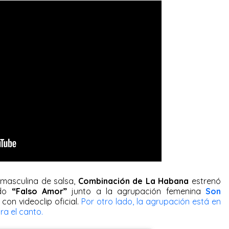
masculina de salsa,
Combinación de La Habana
estrenó
ado
“Falso Amor”
junto a la agrupación femenina
Son
on videoclip oficial.
Por otro lado, la agrupación está en
ra el canto.