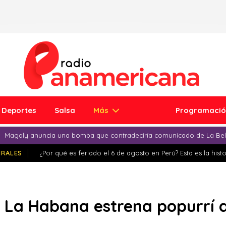
Deportes
Salsa
Más
Programaci
Magaly anuncia una bomba que contradeciría comunicado de La Bell
IRALES
¿Por qué es feriado el 6 de agosto en Perú? Esta es la histo
La Habana estrena popurrí de