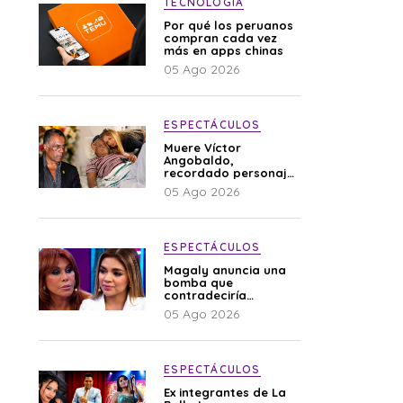
TECNOLOGÍA
Por qué los peruanos
compran cada vez
más en apps chinas
05 Ago 2026
ESPECTÁCULOS
Muere Víctor
Angobaldo,
recordado personaje
de la farándula y
05 Ago 2026
expareja de Shirley
Cherres
ESPECTÁCULOS
Magaly anuncia una
bomba que
contradeciría
comunicado de La
05 Ago 2026
Bella Luz: “Hay un
audio”
ESPECTÁCULOS
Ex integrantes de La