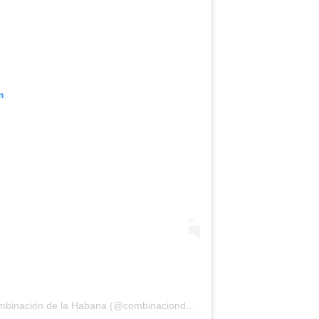
m
Una publicación compartida por Combinación de la Habana (@combinaciondelahabana)