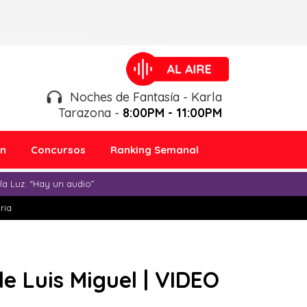
Noches de Fantasía - Karla
Tarazona -
8:00PM - 11:00PM
ón
Concursos
Ranking Semanal
a Luz: “Hay un audio”
ria
 Luis Miguel | VIDEO