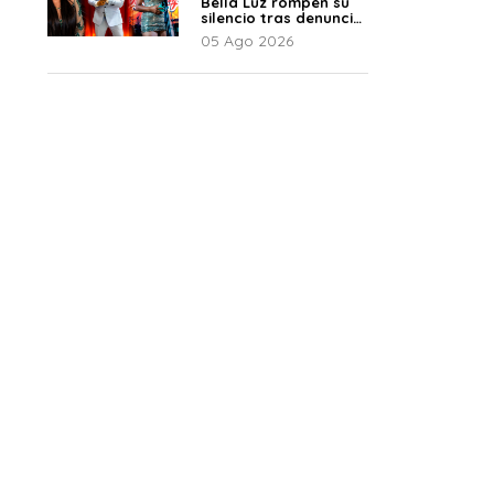
Bella Luz rompen su
silencio tras denuncia
de Naldy: “Todo el
05 Ago 2026
mundo lo sabía”