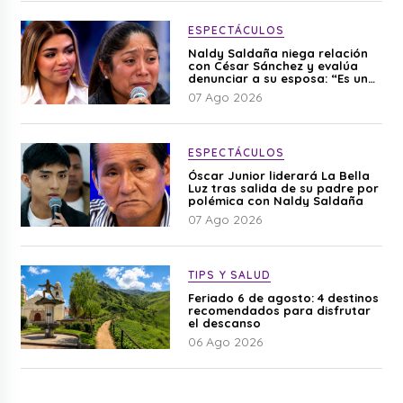
ESPECTÁCULOS
Naldy Saldaña niega relación
con César Sánchez y evalúa
denunciar a su esposa: “Es una
difamación”
07 Ago 2026
ESPECTÁCULOS
Óscar Junior liderará La Bella
Luz tras salida de su padre por
polémica con Naldy Saldaña
07 Ago 2026
TIPS Y SALUD
Feriado 6 de agosto: 4 destinos
recomendados para disfrutar
el descanso
06 Ago 2026