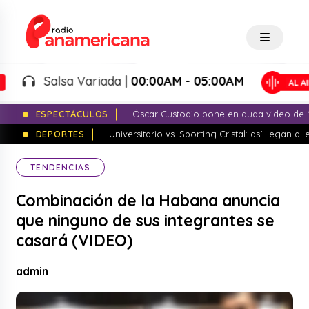
Salsa Variada |
00:00AM - 05:00AM
ESPECTÁCULOS
Óscar Custodio pone en duda video de N
DEPORTES
Universitario vs. Sporting Cristal: así llegan a
TENDENCIAS
Combinación de la Habana anuncia
que ninguno de sus integrantes se
casará (VIDEO)
admin