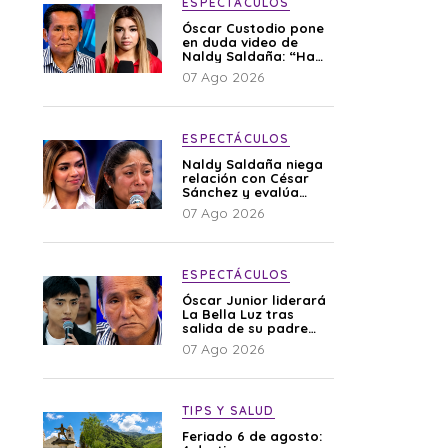
ESPECTÁCULOS
Óscar Custodio pone
en duda video de
Naldy Saldaña: “Hay
cosas que de repente
07 Ago 2026
se han editado”
ESPECTÁCULOS
Naldy Saldaña niega
relación con César
Sánchez y evalúa
denunciar a su
07 Ago 2026
esposa: “Es una
difamación”
ESPECTÁCULOS
Óscar Junior liderará
La Bella Luz tras
salida de su padre
por polémica con
07 Ago 2026
Naldy Saldaña
TIPS Y SALUD
Feriado 6 de agosto: