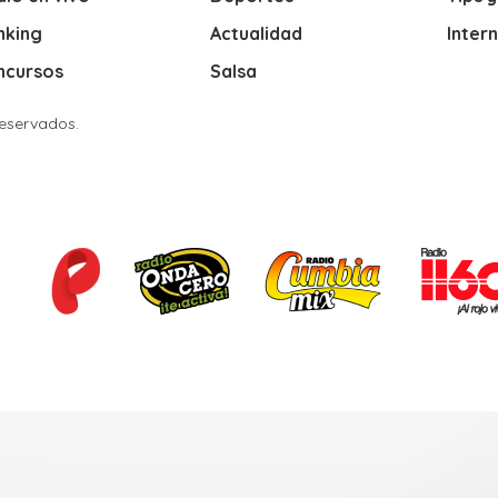
nking
Actualidad
Inter
ncursos
Salsa
Reservados.