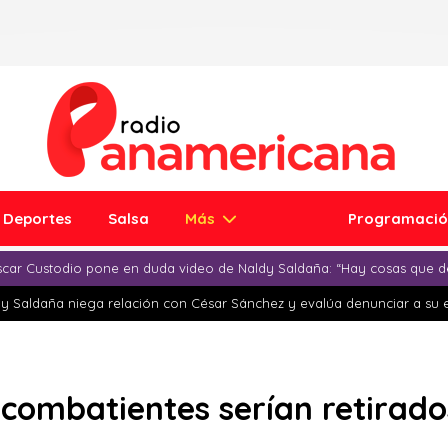
Deportes
Salsa
Más
Programaci
car Custodio pone en duda video de Naldy Saldaña: “Hay cosas que d
y Saldaña niega relación con César Sánchez y evalúa denunciar a su 
combatientes serían retirados