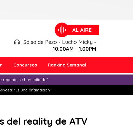
Salsa de Peso - Lucho Micky -
10:00AM - 1:00PM
ón
Concursos
Ranking Semanal
e repente se han editado”
esposa: “Es una difamación”
 del reality de ATV