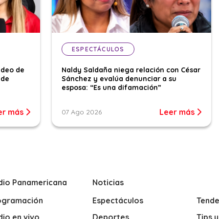
ESPECTÁCULOS
ideo de
Naldy Saldaña niega relación con César
 de
Sánchez y evalúa denunciar a su
esposa: “Es una difamación”
er más
Leer más
07 Ago 2026
dio Panamericana
Noticias
ogramación
Espectáculos
Tende
io en vivo
Deportes
Tips 