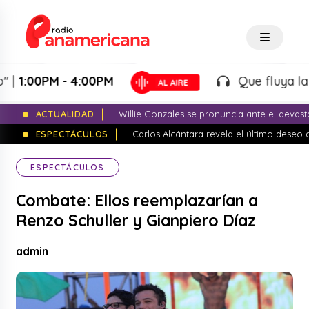
:00PM - 4:00PM
Que fluya la tarde
ACTUALIDAD
Willie Gonzáles se pronuncia ante el devas
ESPECTÁCULOS
Carlos Alcántara revela el último dese
ESPECTÁCULOS
Combate: Ellos reemplazarían a
Renzo Schuller y Gianpiero Díaz
admin