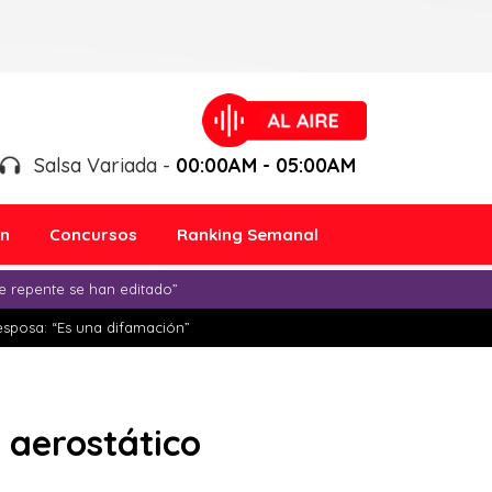
Salsa Variada -
00:00AM - 05:00AM
ón
Concursos
Ranking Semanal
e repente se han editado”
esposa: “Es una difamación”
 aerostático