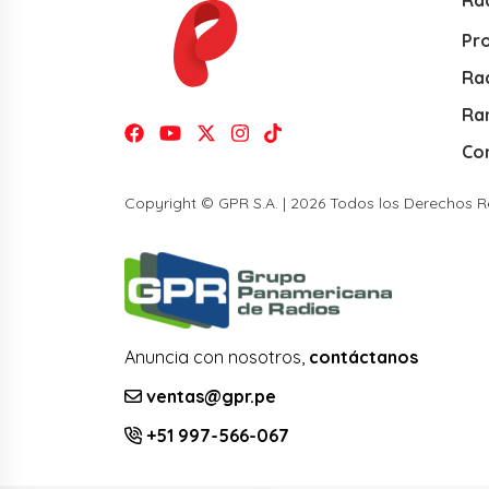
Ra
Pr
Rad
Ra
Co
Copyright © GPR S.A. | 2026 Todos los Derechos 
Anuncia con nosotros,
contáctanos
ventas@gpr.pe
+51 997-566-067