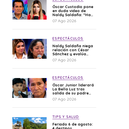
Óscar Custodio pone
en duda video de
Naldy Saldaña: “Hay
cosas que de repente
07 Ago 2026
se han editado”
ESPECTÁCULOS
Naldy Saldaña niega
relación con César
Sánchez y evalúa
denunciar a su
07 Ago 2026
esposa: “Es una
difamación”
ESPECTÁCULOS
Óscar Junior liderará
La Bella Luz tras
salida de su padre
por polémica con
07 Ago 2026
Naldy Saldaña
TIPS Y SALUD
Feriado 6 de agosto:
4 destinos