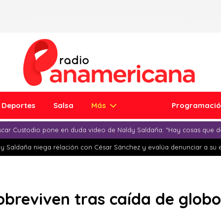
Deportes
Salsa
Más
Programaci
car Custodio pone en duda video de Naldy Saldaña: “Hay cosas que d
y Saldaña niega relación con César Sánchez y evalúa denunciar a su 
obreviven tras caída de globo