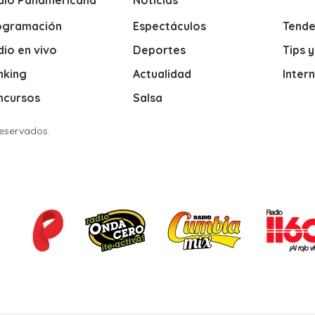
dio Panamericana
Noticias
ogramación
Espectáculos
Tende
io en vivo
Deportes
Tips 
nking
Actualidad
Inter
ncursos
Salsa
Reservados.