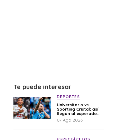
Te puede interesar
DEPORTES
Universitario vs.
Sporting Cristal: así
llegan al esperado
duelo
07 Ago 2026
ESPECTÁCULOS