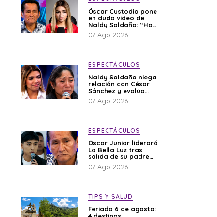
Óscar Custodio pone
en duda video de
Naldy Saldaña: “Hay
cosas que de repente
07 Ago 2026
se han editado”
ESPECTÁCULOS
Naldy Saldaña niega
relación con César
Sánchez y evalúa
denunciar a su
07 Ago 2026
esposa: “Es una
difamación”
ESPECTÁCULOS
Óscar Junior liderará
La Bella Luz tras
salida de su padre
por polémica con
07 Ago 2026
Naldy Saldaña
TIPS Y SALUD
Feriado 6 de agosto:
4 destinos