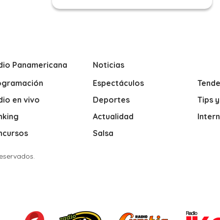
dio Panamericana
Noticias
ogramación
Espectáculos
Tende
io en vivo
Deportes
Tips 
nking
Actualidad
Inter
ncursos
Salsa
Reservados.