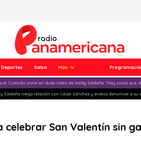
Deportes
Salsa
Más
Programaci
car Custodio pone en duda video de Naldy Saldaña: “Hay cosas que d
y Saldaña niega relación con César Sánchez y evalúa denunciar a su 
a celebrar San Valentín sin g