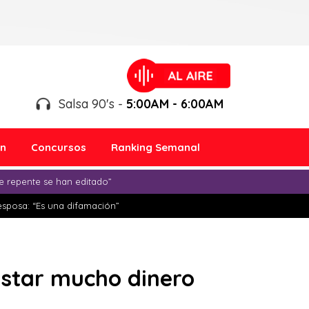
Salsa 90's -
5:00AM - 6:00AM
ón
Concursos
Ranking Semanal
e repente se han editado”
esposa: “Es una difamación”
astar mucho dinero