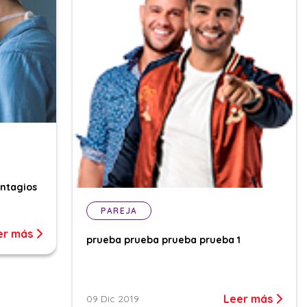
ontagios
PAREJA
er más
prueba prueba prueba prueba 1
Leer más
09 Dic 2019