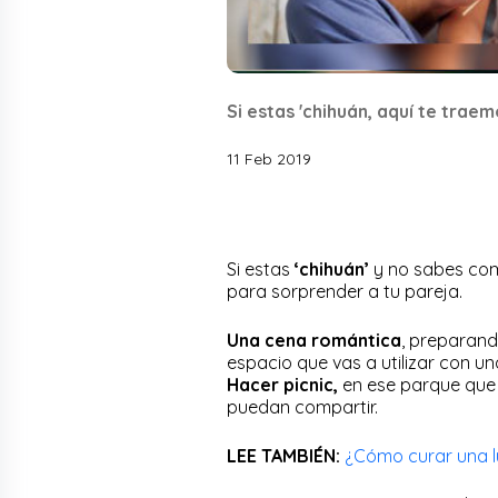
Si estas 'chihuán, aquí te trae
11 Feb 2019
Si estas
‘chihuán’
y no sabes co
para sorprender a tu pareja.
Una cena romántica
, preparand
espacio que vas a utilizar con una
Hacer picnic,
en ese parque que t
puedan compartir.
LEE TAMBIÉN:
¿Cómo curar una 