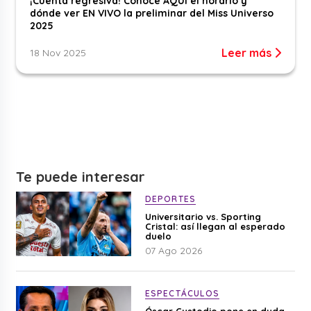
¡Cuenta regresiva! Conoce AQUÍ el horario y
dónde ver EN VIVO la preliminar del Miss Universo
2025
Leer más
18 Nov 2025
Te puede interesar
DEPORTES
Universitario vs. Sporting
Cristal: así llegan al esperado
duelo
07 Ago 2026
ESPECTÁCULOS
Óscar Custodio pone en duda