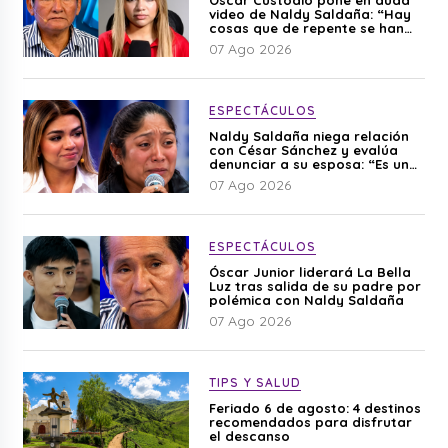
video de Naldy Saldaña: “Hay
cosas que de repente se han
editado”
07 Ago 2026
ESPECTÁCULOS
Naldy Saldaña niega relación
con César Sánchez y evalúa
denunciar a su esposa: “Es una
difamación”
07 Ago 2026
ESPECTÁCULOS
Óscar Junior liderará La Bella
Luz tras salida de su padre por
polémica con Naldy Saldaña
07 Ago 2026
TIPS Y SALUD
Feriado 6 de agosto: 4 destinos
recomendados para disfrutar
el descanso