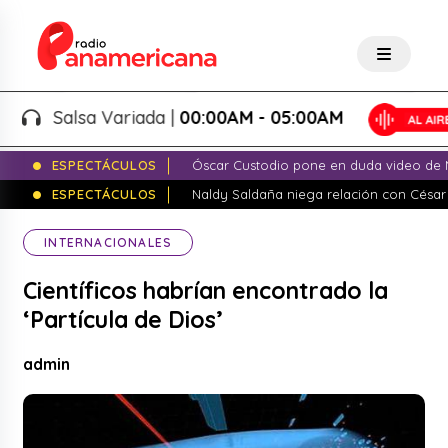
Salsa Variada |
00:00AM - 05:00AM
ESPECTÁCULOS
Óscar Custodio pone en duda video de N
ESPECTÁCULOS
Naldy Saldaña niega relación con César
INTERNACIONALES
Científicos habrían encontrado la
‘Partícula de Dios’
admin