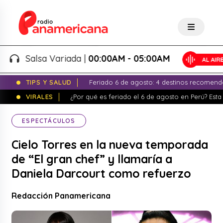
Salsa Variada |
00:00AM - 05:00AM
TIPS Y SALUD
Feriado 6 de agosto: 4 destinos recomend
VIRALES
¿Por qué es feriado el 6 de agosto en Perú? Esta 
ESPECTÁCULOS
Cielo Torres en la nueva temporada
de “El gran chef” y llamaría a
Daniela Darcourt como refuerzo
Redacción Panamericana