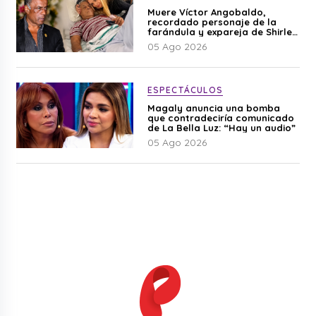
Muere Víctor Angobaldo,
recordado personaje de la
farándula y expareja de Shirley
Cherres
05 Ago 2026
ESPECTÁCULOS
Magaly anuncia una bomba
que contradeciría comunicado
de La Bella Luz: “Hay un audio”
05 Ago 2026