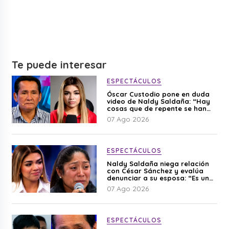
Te puede interesar
ESPECTÁCULOS
Óscar Custodio pone en duda
video de Naldy Saldaña: “Hay
cosas que de repente se han
editado”
07 Ago 2026
ESPECTÁCULOS
Naldy Saldaña niega relación
con César Sánchez y evalúa
denunciar a su esposa: “Es una
difamación”
07 Ago 2026
ESPECTÁCULOS