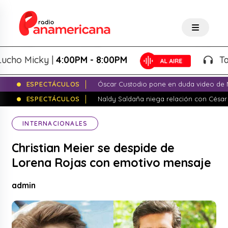
o Micky |
4:00PM - 8:00PM
Tardeo
ESPECTÁCULOS
Óscar Custodio pone en duda video de N
ESPECTÁCULOS
Naldy Saldaña niega relación con César
INTERNACIONALES
Christian Meier se despide de
Lorena Rojas con emotivo mensaje
admin