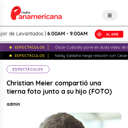
de Levantados |
6:00AM - 9:00AM
ESPECTÁCULOS
Óscar Custodio pone en duda video de N
ESPECTÁCULOS
Naldy Saldaña niega relación con César
ESPECTÁCULOS
Christian Meier compartió una
tierna foto junto a su hijo (FOTO)
admin