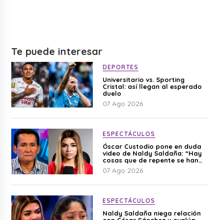
Te puede interesar
DEPORTES
Universitario vs. Sporting
Cristal: así llegan al esperado
duelo
07 Ago 2026
ESPECTÁCULOS
Óscar Custodio pone en duda
video de Naldy Saldaña: “Hay
cosas que de repente se han
editado”
07 Ago 2026
ESPECTÁCULOS
Naldy Saldaña niega relación
con César Sánchez y evalúa