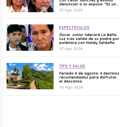
denunciar a su esposa: “Es una
difamación”
07 Ago 2026
ESPECTÁCULOS
Óscar Junior liderará La Bella
Luz tras salida de su padre por
polémica con Naldy Saldaña
07 Ago 2026
TIPS Y SALUD
Feriado 6 de agosto: 4 destinos
recomendados para disfrutar
el descanso
06 Ago 2026