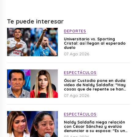
Te puede interesar
DEPORTES
Universitario vs. Sporting
Cristal: así llegan al esperado
duelo
07 Ago 2026
ESPECTÁCULOS
Óscar Custodio pone en duda
video de Naldy Saldaña: “Hay
cosas que de repente se han
editado”
07 Ago 2026
ESPECTÁCULOS
Naldy Saldaña niega relación
con César Sánchez y evalúa
denunciar a su esposa: “Es una
difamación”