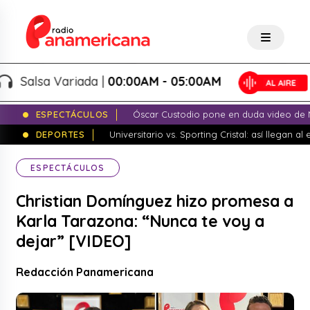
Salsa Variada |
00:00AM - 05:00AM
ESPECTÁCULOS
Óscar Custodio pone en duda video de N
DEPORTES
Universitario vs. Sporting Cristal: así llegan a
ESPECTÁCULOS
Christian Domínguez hizo promesa a
Karla Tarazona: “Nunca te voy a
dejar” [VIDEO]
Redacción Panamericana