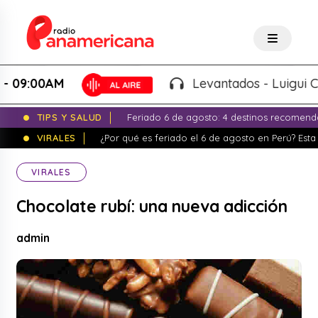
00AM
Levantados - Luigui Carbaja
TIPS Y SALUD
Feriado 6 de agosto: 4 destinos recomend
VIRALES
¿Por qué es feriado el 6 de agosto en Perú? Esta 
VIRALES
Chocolate rubí: una nueva adicción
admin