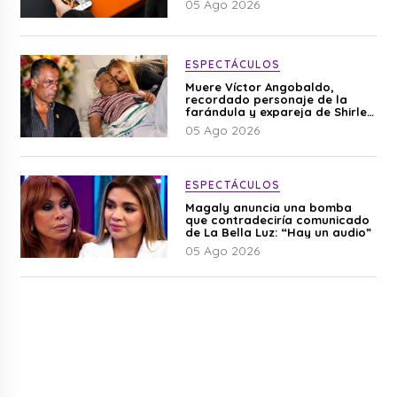
05 Ago 2026
ESPECTÁCULOS
Muere Víctor Angobaldo,
recordado personaje de la
farándula y expareja de Shirley
Cherres
05 Ago 2026
ESPECTÁCULOS
Magaly anuncia una bomba
que contradeciría comunicado
de La Bella Luz: “Hay un audio”
05 Ago 2026