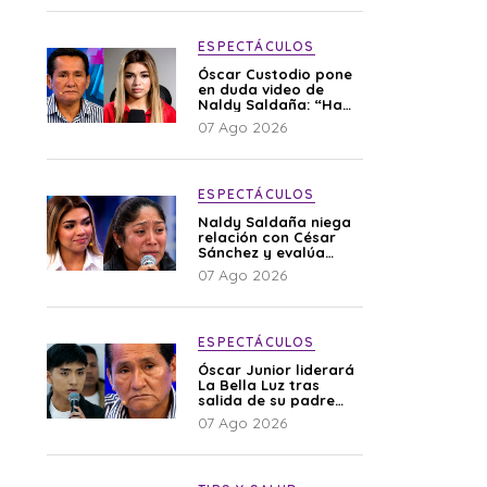
ESPECTÁCULOS
Óscar Custodio pone
en duda video de
Naldy Saldaña: “Hay
cosas que de repente
07 Ago 2026
se han editado”
ESPECTÁCULOS
Naldy Saldaña niega
relación con César
Sánchez y evalúa
denunciar a su
07 Ago 2026
esposa: “Es una
difamación”
ESPECTÁCULOS
Óscar Junior liderará
La Bella Luz tras
salida de su padre
por polémica con
07 Ago 2026
Naldy Saldaña