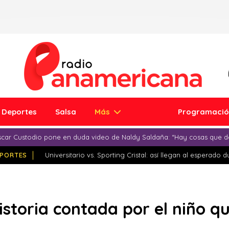
Deportes
Salsa
Más
Programaci
car Custodio pone en duda video de Naldy Saldaña: “Hay cosas que d
PORTES
Universitario vs. Sporting Cristal: así llegan al esperado 
istoria contada por el niño qu