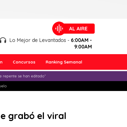
Lo Mejor de Levantados -
6:00AM -
9:00AM
ón
Concursos
Ranking Semanal
e repente se han editado”
duelo
e grabó el viral