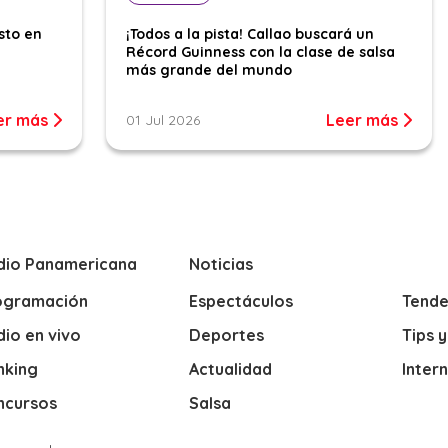
sto en
¡Todos a la pista! Callao buscará un
Récord Guinness con la clase de salsa
más grande del mundo
er más
Leer más
01 Jul 2026
dio Panamericana
Noticias
ogramación
Espectáculos
Tende
io en vivo
Deportes
Tips 
nking
Actualidad
Inter
ncursos
Salsa